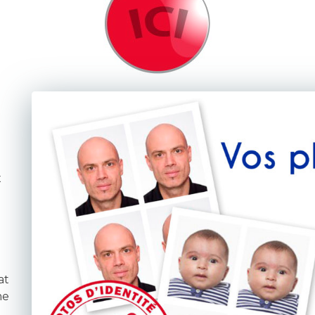
x
at
me